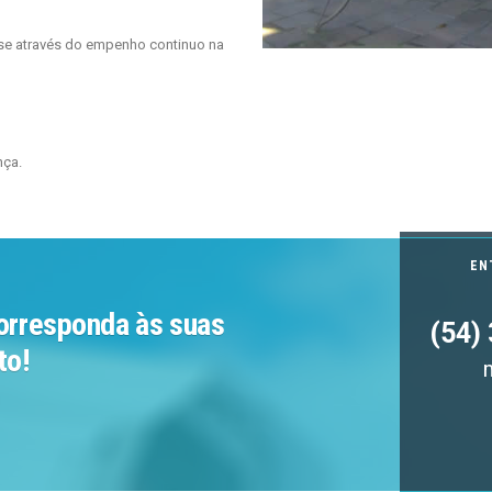
-se através do empenho continuo na
nça.
EN
orresponda às suas
(54)
to!