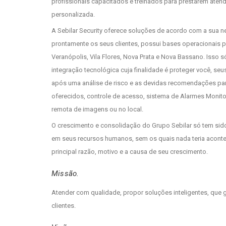
profissionais capacitados e treinados para prestarem aten
personalizada.
A Sebilar Security oferece soluções de acordo com a sua n
prontamente os seus clientes, possui bases operacionais 
Veranópolis, Vila Flores, Nova Prata e Nova Bassano. Isso 
integração tecnológica cuja finalidade é proteger você, seus 
após uma análise de risco e as devidas recomendações par
oferecidos, controle de acesso, sistema de Alarmes Moni
remota de imagens ou no local.
O crescimento e consolidação do Grupo Sebilar só tem sido
em seus recursos humanos, sem os quais nada teria aconte
principal razão, motivo e a causa de seu crescimento.
Missão.
Atender com qualidade, propor soluções inteligentes, que 
clientes.